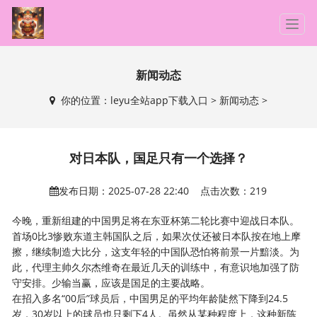
T
o
g
g
新闻动态
l
你的位置：
leyu全站app下载入口
>
新闻动态
>
e
n
a
v
对日本队，国足只有一个选择？
i
g
发布日期：2025-07-28 22:40 点击次数：219
a
t
今晚，重新组建的中国男足将在东亚杯第二轮比赛中迎战日本队。
i
首场0比3惨败东道主韩国队之后，如果次仗还被日本队按在地上摩
o
擦，继续制造大比分，这支年轻的中国队恐怕将前景一片黯淡。为
n
此，代理主帅久尔杰维奇在最近几天的训练中，有意识地加强了防
守安排。少输当赢，应该是国足的主要战略。
在招入多名“00后”球员后，中国男足的平均年龄陡然下降到24.5
岁，30岁以上的球员也只剩下4人。虽然从某种程度上，这种新陈