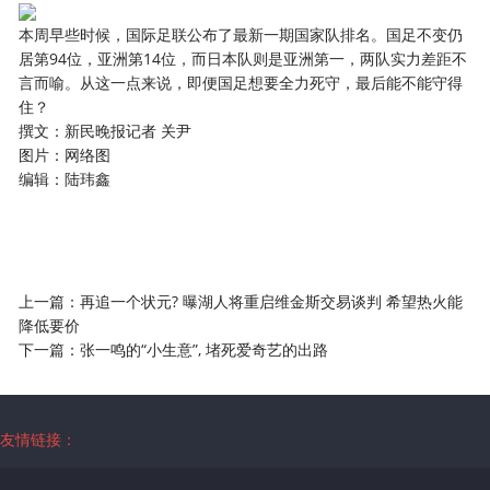
本周早些时候，国际足联公布了最新一期国家队排名。国足不变仍
居第94位，亚洲第14位，而日本队则是亚洲第一，两队实力差距不
言而喻。从这一点来说，即便国足想要全力死守，最后能不能守得
住？
撰文：新民晚报记者 关尹
图片：网络图
编辑：陆玮鑫
上一篇：
再追一个状元? 曝湖人将重启维金斯交易谈判 希望热火能
降低要价
下一篇：
张一鸣的“小生意”, 堵死爱奇艺的出路
友情链接：