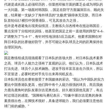
代谢是成长路上必须经历的，但显然经验方面的匮乏会成为球队的
一大问题。第一场面对韩国队 ，国足在防守方面漏洞百出、顾此失
彼，结果被一支缺少了海外球员的“太极虎”踢得体无完肤。而日本
队首轮6比1横扫中国香港队，可见其攻击力之强 。
也许是考虑避免出现类似情况，主教练久尔杰维奇在抵达韩国后，
重点安排了分组对抗训练，他甚至把国足之前一直使用的阵型“4-4-
2”调整为了“5-4-1”，有针对性地演练5后卫战术。他要求国脚在对
阵日本队的比赛做好防守，并尽可能让本队球员之间的距离保持在
合理区间内。
国足教练组成员现场观看了日本队的首场大胜，对日本队战术素养
之高、球员个人能力之强有了直观的认识。他们认为，日本队战术
打法先进、球员个人技术娴熟、进攻手段丰富且攻击力强大，所以
不宜冒进，必要时把对手先引出来再伺机反击。
日本队球员也在赛前接受了本国媒体的采访。“我认为中国队的实力
要比中国香港队更高，他们阵中有个人能力很强的球员，而且我效
力鹿岛鹿角时的队友塞尔吉尼奥也在。好久都没跟他见面了，有点
时过境迁的感觉。”国脚相马勇纪表示，“印象中塞尔吉尼奥的身体
素质很出色，左脚技术很好，具备进球能力，我们必须要注意他在
球门前的威胁。”